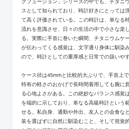
クフュージョン」シリーズの中でも、チタニ
スとして知られており、時計好きにとっては
て高く評価されている。この時計は、単なる
流れを意識させ、日々の生活の中で小さな楽
る。実際に手首に巻いた瞬間、チタニウムケ
が伝わってくる感覚は、文字通り身体に馴染
ので、時計としての重厚感と日常での扱いや
ケース径は45mmと比較的大ぶりで、手首上
特有の軽さのおかげで長時間着用しても腕に
る心地よさがある。この絶妙なバランス感覚
を端的に示しており、単なる高級時計という
せる。私自身、通勤や外出、友人との会食な
装を選ばずに自然に馴染むこと、そして視覚