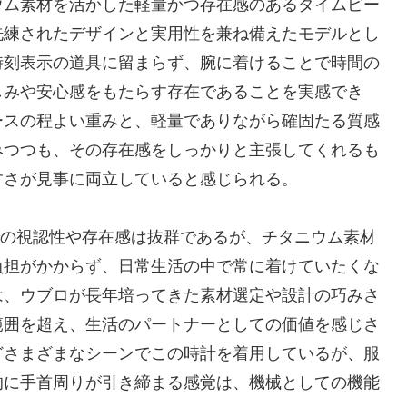
ウム素材を活かした軽量かつ存在感のあるタイムピー
洗練されたデザインと実用性を兼ね備えたモデルとし
時刻表示の道具に留まらず、腕に着けることで時間の
しみや安心感をもたらす存在であることを実感でき
ースの程よい重みと、軽量でありながら確固たる質感
みつつも、その存在感をしっかりと主張してくれるも
すさが見事に両立していると感じられる。
での視認性や存在感は抜群であるが、チタニウム素材
負担がかからず、日常生活の中で常に着けていたくな
は、ウブロが長年培ってきた素材選定や設計の巧みさ
範囲を超え、生活のパートナーとしての価値を感じさ
どさまざまなシーンでこの時計を着用しているが、服
的に手首周りが引き締まる感覚は、機械としての機能