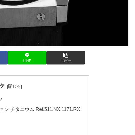
LINE
コピー
次
？
タニウム Ref.511.NX.1171.RX