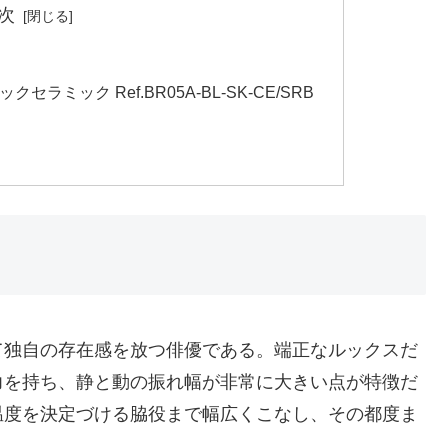
次
セラミック Ref.BR05A-BL-SK-CE/SRB
て独自の存在感を放つ俳優である。端正なルックスだ
力を持ち、静と動の振れ幅が非常に大きい点が特徴だ
温度を決定づける脇役まで幅広くこなし、その都度ま