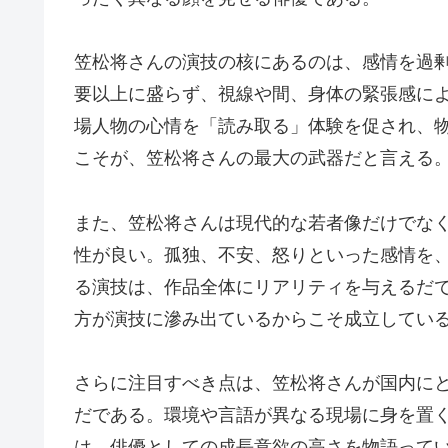
笠松将さんの演技の核にあるのは、感情を過
要以上に盛らず、視線や間、身体の緊張感に
場人物の心情を「読み取る」体験を促され、
こそが、笠松将さんの最大の武器だと言える
また、笠松将さんは現代的な若者像だけでな
性が良い。孤独、不安、怒りといった感情を
る演技は、作品全体にリアリティを与えるだ
方が演技に滲み出ているからこそ成立してい
さらに注目すべき点は、笠松将さんが国内に
だである。環境や言語が異なる現場に身を置
は、俳優としての成長意欲の高さを物語って