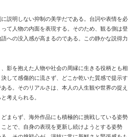
剰に説明しない抑制の美学だである。台詞や表情を必
よって人物の内面を表現する。そのため、観る側は登
物語への没入感が高まるのである。この静かな説得力
。
く、影を抱えた人物や社会の周縁に生きる役柄とも相
、決して感傷的に流さず、どこか乾いた質感で提示す
である。そのリアルさは、本人の人生観や世界の捉え
ると考えられる。
とどまらず、海外作品にも積極的に挑戦している姿勢
くことで、自身の表現を更新し続けようとする姿勢
いる。その挑戦心が、演技に常に新鮮さと緊張感をも