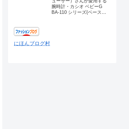
ューサー）さんが愛用する
腕時計・カシオ ベビーG
BA-110 シリーズ(ベースモ
デル) Ref.BA-110X-
7A3JF
にほんブログ村