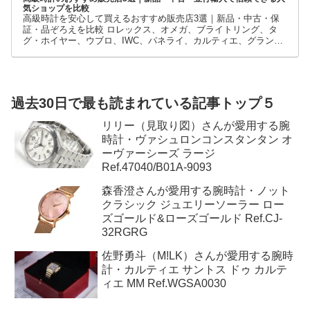
気ショップを比較
高級時計を安心して買えるおすすめ販売店3選｜新品・中古・保
証・品ぞろえを比較 ロレックス、オメガ、ブライトリング、タ
グ・ホイヤー、ウブロ、IWC、パネライ、カルティエ、グランド
セイコーなど、高級時計には数多くのブランドとモデルがありま
す。
過去30日で最も読まれている記事トップ５
リリー（見取り図）さんが愛用する腕
時計・ヴァシュロンコンスタンタン オ
ーヴァーシーズ ラージ
Ref.47040/B01A-9093
森香澄さんが愛用する腕時計・ノット
クラシック ジュエリーソーラー ロー
ズゴールド&ローズゴールド Ref.CJ-
32RGRG
佐野勇斗（M!LK）さんが愛用する腕時
計・カルティエ サントス ドゥ カルテ
ィエ MM Ref.WGSA0030