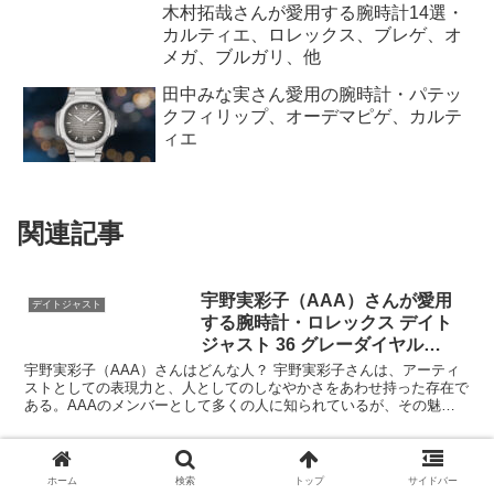
木村拓哉さんが愛用する腕時計14選・
カルティエ、ロレックス、ブレゲ、オ
メガ、ブルガリ、他
田中みな実さん愛用の腕時計・パテッ
クフィリップ、オーデマピゲ、カルテ
ィエ
関連記事
宇野実彩子（AAA）さんが愛用
デイトジャスト
する腕時計・ロレックス デイト
ジャスト 36 グレーダイヤル
Ref.126231
宇野実彩子（AAA）さんはどんな人？ 宇野実彩子さんは、アーティ
ストとしての表現力と、人としてのしなやかさをあわせ持った存在で
ある。AAAのメンバーとして多くの人に知られているが、その魅力
は単に「歌って踊れる人」という枠には収まらない。長い...
光石研さんが愛用する腕時計・ロ
エクスプローラーI
レックス エクスプローラー 1016
ホーム
検索
トップ
サイドバー