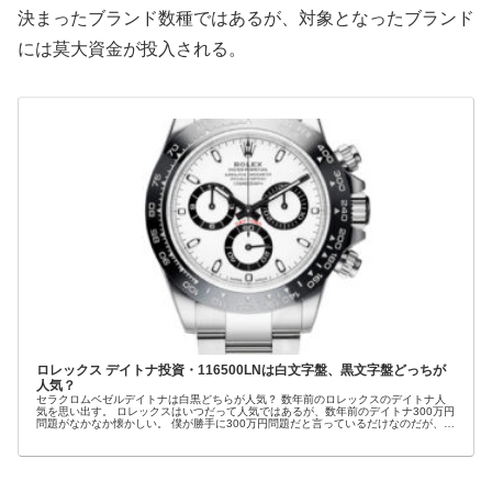
決まったブランド数種ではあるが、対象となったブランド
には莫大資金が投入される。
ロレックス デイトナ投資・116500LNは白文字盤、黒文字盤どっちが
人気？
セラクロムベゼルデイトナは白黒どちらが人気？ 数年前のロレックスのデイトナ人
気を思い出す。 ロレックスはいつだって人気ではあるが、数年前のデイトナ300万円
問題がなかなか懐かしい。 僕が勝手に300万円問題だと言っているだけなのだが、当
時ロ...