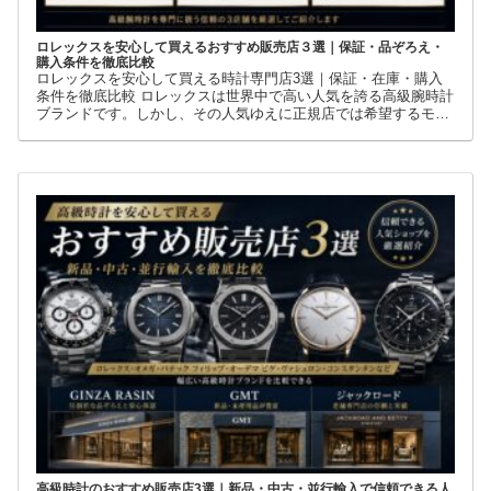
ロレックスを安心して買えるおすすめ販売店３選｜保証・品ぞろえ・
購入条件を徹底比較
ロレックスを安心して買える時計専門店3選｜保証・在庫・購入
条件を徹底比較 ロレックスは世界中で高い人気を誇る高級腕時計
ブランドです。しかし、その人気ゆえに正規店では希望するモデ
ルを購入できないケースも少なくありません。 そこで多くの方が
利用しているのが、新品・中古・並行輸入品を取り扱う時計専門
店です。
高級時計のおすすめ販売店3選｜新品・中古・並行輸入で信頼できる人