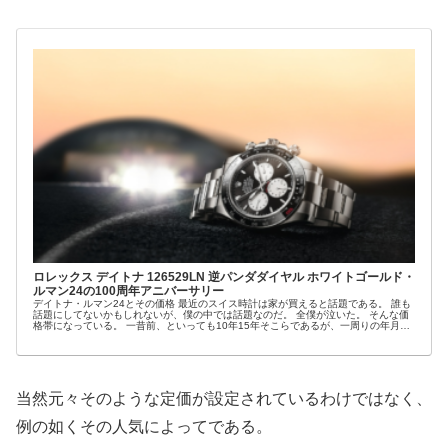
ロレックス デイトナ 126529LN 逆パンダダイヤル ホワイトゴールド・
ルマン24の100周年アニバーサリー
デイトナ・ルマン24とその価格 最近のスイス時計は家が買えると話題である。 誰も
話題にしてないかもしれないが、僕の中では話題なのだ。 全僕が泣いた。 そんな価
格帯になっている。 一昔前、といっても10年15年そこらであるが、一周りの年月で
桁...
当然元々そのような定価が設定されているわけではなく、
例の如くその人気によってである。