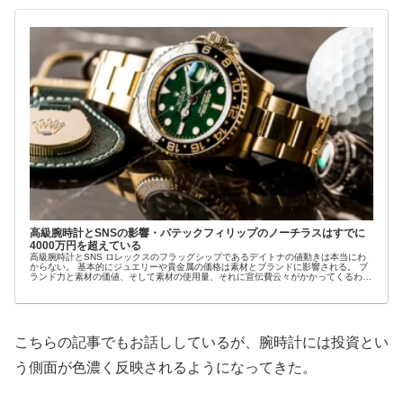
高級腕時計とSNSの影響・パテックフィリップのノーチラスはすでに
4000万円を超えている
高級腕時計とSNS ロレックスのフラッグシップであるデイトナの値動きは本当にわ
からない。 基本的にジュエリーや貴金属の価格は素材とブランドに影響される。 ブ
ランド力と素材の価値、そして素材の使用量、それに宣伝費云々がかかってくるわけ
だが、ロ...
こちらの記事でもお話ししているが、腕時計には投資とい
う側面が色濃く反映されるようになってきた。