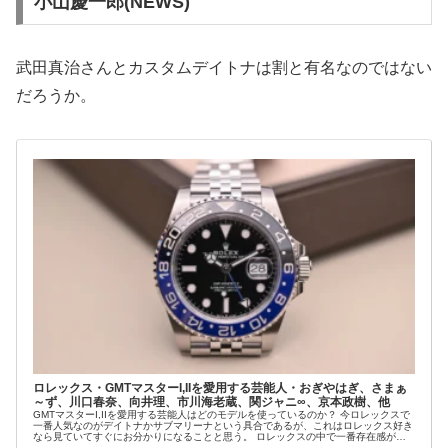
小山慶一郎(NEWS)
武田真治さんとカスタムデイトナは割と有名なのではない
だろうか。
ロレックス・GMTマスターI,IIを愛用する芸能人・おぎやはぎ、さまぁ
～ず、川口春奈、向井理、市川海老蔵、関ジャニ∞、京本政樹、他
GMTマスターI,IIを愛用する芸能人はどのモデルを使っているのか？ 今ロレックスで
一番人気なのがデイトナかサブマリーナという具合であるが、これはロレックス好き
なら見ていてすぐにお分かりになることと思う。 ロレックスの中で一番存在感があ
るか...