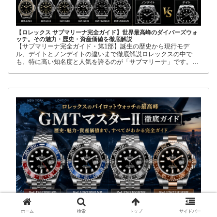
【ロレックス サブマリーナ完全ガイド】世界最高峰のダイバーズウォ
ッチ。その魅力・歴史・資産価値を徹底解説
【サブマリーナ完全ガイド・第1部】誕生の歴史から現行モデ
ル、デイトとノンデイトの違いまで徹底解説ロレックスの中で
も、特に高い知名度と人気を誇るのが「サブマリーナ」です。高
級腕時計に詳しくない人でも、黒い文字盤、回転ベゼル、力強い
ブレスレット
ホーム
検索
トップ
サイドバー