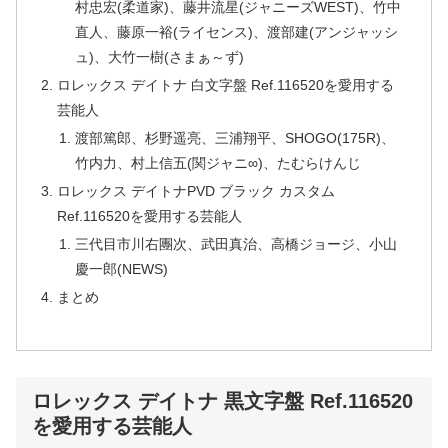
村忠宏(柔道家)、藤井流星(ジャニーズWEST)、竹中
直人、藤原一裕(ライセンス)、渡部建(アンジャッシ
ュ)、大竹一樹(さまぁ～ず)
ロレックス デイトナ 白文字盤 Ref.116520を愛用する
芸能人
渡部篤郎、杉野遥亮、三浦翔平、SHOGO(175R)、
竹内力、村上信五(関ジャニ∞)、たむらけんじ
ロレックス デイトナPVD ブラック カスタム
Ref.116520を愛用する芸能人
三代目市川右團次、武田真治、高橋ジョージ、小山
慶一郎(NEWS)
まとめ
ロレックス デイトナ 黒文字盤 Ref.116520
を愛用する芸能人