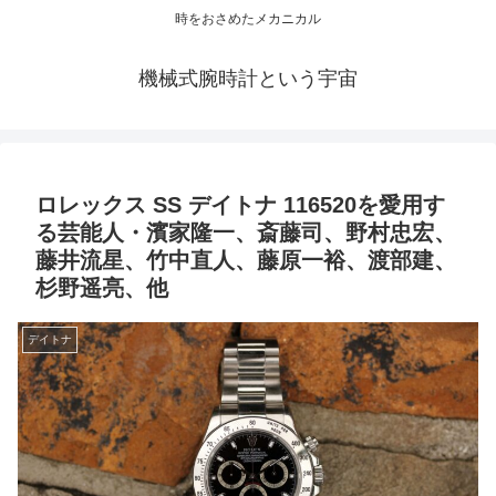
時をおさめたメカニカル
機械式腕時計という宇宙
ロレックス SS デイトナ 116520を愛用す
る芸能人・濱家隆一、斎藤司、野村忠宏、
藤井流星、竹中直人、藤原一裕、渡部建、
杉野遥亮、他
デイトナ