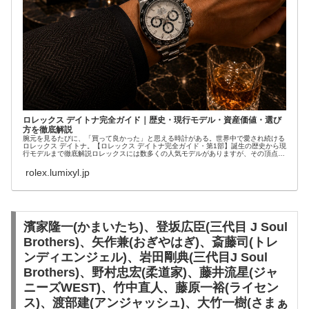
ロレックス デイトナ完全ガイド｜歴史・現行モデル・資産価値・選び
方を徹底解説
腕元を見るたびに、「買って良かった」と思える時計がある。世界中で愛され続ける
ロレックス デイトナ。【ロレックス デイトナ完全ガイド・第1部】誕生の歴史から現
行モデルまで徹底解説ロレックスには数多くの人気モデルがありますが、その頂点に
君臨する...
rolex.lumixyl.jp
濱家隆一(かまいたち)、登坂広臣(三代目 J Soul
Brothers)、矢作兼(おぎやはぎ)、斎藤司(トレ
ンディエンジェル)、岩田剛典(三代目J Soul
Brothers)、野村忠宏(柔道家)、藤井流星(ジャ
ニーズWEST)、竹中直人、藤原一裕(ライセン
ス)、渡部建(アンジャッシュ)、大竹一樹(さまぁ