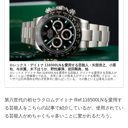
ロレックス・デイトナ 116500LNを愛用する芸能人・矢部浩之、小栗
旬、今井翼、木下ほうか、野性爆弾、岩田剛典、他
ロレックス デイトナ Ref.116500LNを愛用する芸能人 デイトナを愛用する芸能人が
多いことはご想像通りである。 非常に多くの有名人がデイトナを愛用しており、ユ
ーザーは日本国内を問わず世界中に散らばっている。 その数といえば著名人以外...
第六世代の初セラクロムデイトナ Ref.116500LNを愛用す
る芸能人をこちらの記事で紹介しているが、使用されてい
る芸能人がめちゃくちゃ多いことに驚かれるだろう。