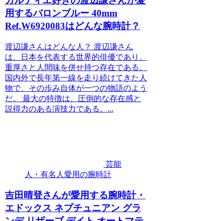
カルティエ好きの渡辺謙さんが愛
用するバロンブルー 40mm
Ref.W6920083はどんな腕時計？
渡辺謙さんはどんな人？ 渡辺謙さん
は、日本を代表する世界的俳優であり、
重厚さと人間味を併せ持つ存在である。
国内外で長年第一線を走り続けてきた人
物で、その歩み自体が一つの物語のよう
だ。 最大の特徴は、圧倒的な存在感と
説得力のある演技力である。...
芸能
人・有名人愛用の腕時計
吉田晴登さんが愛用する腕時計・
エドックス ネプチュニアン グラ
ンデ リザーブ デイト オートマテ