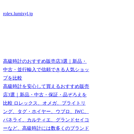
rolex.lumixyl.jp
高級時計のおすすめ販売店3選｜新品・
中古・並行輸入で信頼できる人気ショッ
プを比較
高級時計を安心して買えるおすすめ販売
店3選｜新品・中古・保証・品ぞろえを
比較 ロレックス、オメガ、ブライトリ
ング、タグ・ホイヤー、ウブロ、IWC、
パネライ、カルティエ、グランドセイコ
ーなど、高級時計には数多くのブランド