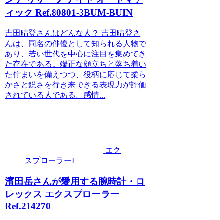
ィック Ref.80801-3BUM-BUIN
吉田晴登さんはどんな人？ 吉田晴登さ
んは、同名の俳優として知られる人物で
あり、若い世代を中心に注目を集めてき
た存在である。端正な顔立ちと落ち着い
た佇まいを備えつつ、役柄に応じて柔ら
かさと鋭さを行き来できる表現力が評価
されている人である。感情...
エク
スプローラーI
濱田岳さんが愛用する腕時計・ロ
レックス エクスプローラー
Ref.214270