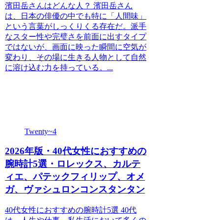
濱田岳さんはどんな人？ 濱田岳さん
は、日本の俳優の中でも特に「人間味」
という言葉がしっくりくる存在だ。派手
なスター性や完璧さを前面に出すタイプ
ではないが、画面に映った瞬間に空気が
変わり、その場に生きる人物として自然
に溶け込む力を持っている。...
Twenty~4
2026年版・40代女性におすすめの
腕時計5選・ロレックス、カルテ
ィエ、パテックフィリップ、オメ
ガ、ヴァシュロンコンスタンタン
40代女性におすすめの腕時計5選 40代