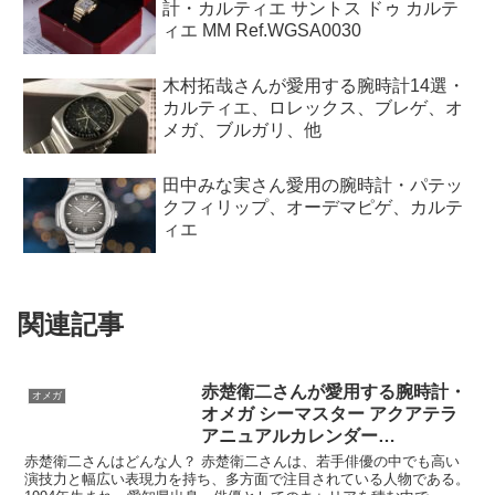
計・カルティエ サントス ドゥ カルテ
ィエ MM Ref.WGSA0030
木村拓哉さんが愛用する腕時計14選・
カルティエ、ロレックス、ブレゲ、オ
メガ、ブルガリ、他
田中みな実さん愛用の腕時計・パテッ
クフィリップ、オーデマピゲ、カルテ
ィエ
関連記事
赤楚衛二さんが愛用する腕時計・
オメガ
オメガ シーマスター アクアテラ
アニュアルカレンダー
Ref.231.10.39.22.02.001
赤楚衛二さんはどんな人？ 赤楚衛二さんは、若手俳優の中でも高い
演技力と幅広い表現力を持ち、多方面で注目されている人物である。