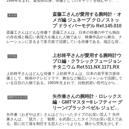
1994年生まれ、愛知県出身。俳優としてのキャリアを積む中で、映
画、テレビドラマ、舞台など様々な媒体で活躍しており、...
斎藤工さんが愛用する腕時計・オ
オメガ
メガ編 ジュネーブ クロノストッ
プ ドライバーモデル Ref.145.010
斎藤工さんはどんな俳優？ 斎藤工さんは、日本の俳優の中でも独自
の存在感と幅広い表現力を備えた人物であり、映像作品から舞台、ナ
レーションに至るまで多方面で活躍している俳優である。端正な容姿
と落ち着いた雰囲気を持ちながら、その外見にとどまらない...
上杉柊平さんが愛用する腕時計ウ
ウブロ
ブロ編・クラシックフュージョン
チタニウム Ref.511.NX.1171.RX
上杉柊平さんはどんな俳優？ 上杉柊平さんは、日本の若手実力派俳
優として、映画やテレビドラマ、舞台など幅広いジャンルで活躍して
いる注目の人物である。1993年生まれで、比較的若い世代ながら演
技力と表現力の高さで注目を集め、さまざまな役柄を自然...
矢作兼さんの腕時計・ロレックス
GMTマスターII
編・GMTマスターII レフティー グ
リーン/ブラックベゼル ジュビリ
ーブレス Ref.126720VTNR
矢作兼（おぎやはぎ）さんはどういったタイプのお笑い芸人？ 矢作
兼さんは、「脱力」と「観察」を武器にしたタイプのお笑い芸人であ
る。前に出て場を制圧する芸人というよりも、横から空気を少しずら
すことで笑いを生む存在だ。 矢作さんの最大の特徴は、力...