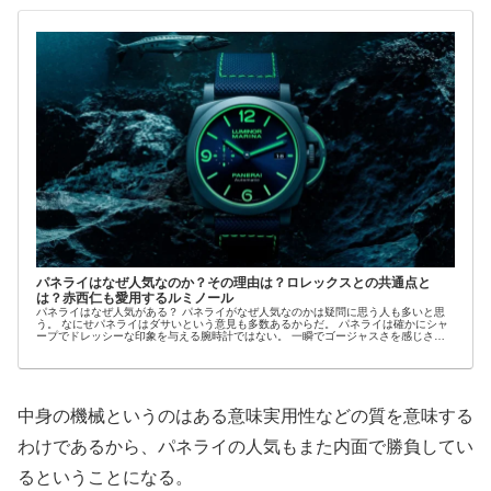
パネライはなぜ人気なのか？その理由は？ロレックスとの共通点と
は？赤西仁も愛用するルミノール
パネライはなぜ人気がある？ パネライがなぜ人気なのかは疑問に思う人も多いと思
う。 なにせパネライはダサいという意見も多数あるからだ。 パネライは確かにシャ
ープでドレッシーな印象を与える腕時計ではない。 一瞬でゴージャスさを感じさせ
る腕時計で...
中身の機械というのはある意味実用性などの質を意味する
わけであるから、パネライの人気もまた内面で勝負してい
るということになる。