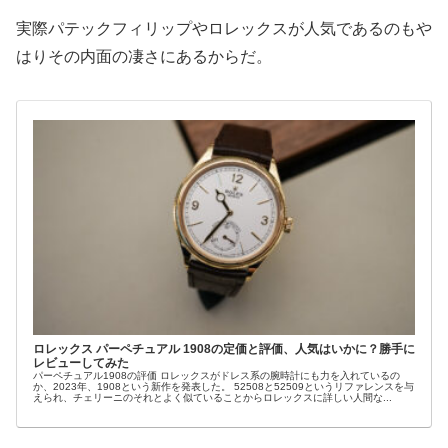
実際パテックフィリップやロレックスが人気であるのもや
はりその内面の凄さにあるからだ。
ロレックス パーペチュアル 1908の定価と評価、人気はいかに？勝手に
レビューしてみた
パーペチュアル1908の評価 ロレックスがドレス系の腕時計にも力を入れているの
か、2023年、1908という新作を発表した。 52508と52509というリファレンスを与
えられ、チェリーニのそれとよく似ていることからロレックスに詳しい人間な...