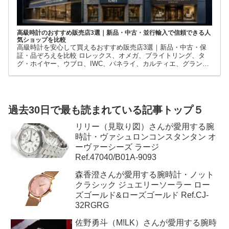
高級時計のおすすめ販売店3選｜新品・中古・並行輸入で信頼できる人
気ショップを比較
高級時計を安心して買えるおすすめ販売店3選｜新品・中古・保
証・品ぞろえを比較 ロレックス、オメガ、ブライトリング、タ
グ・ホイヤー、ウブロ、IWC、パネライ、カルティエ、グランド
セイコーなど、高級時計には数多くのブランドとモデルがありま
す。
過去30日で最も読まれている記事トップ５
リリー（見取り図）さんが愛用する腕
時計・ヴァシュロンコンスタンタン オ
ーヴァーシーズ ラージ
Ref.47040/B01A-9093
森香澄さんが愛用する腕時計・ノット
クラシック ジュエリーソーラー ロー
ズゴールド&ローズゴールド Ref.CJ-
32RGRG
佐野勇斗（M!LK）さんが愛用する腕時