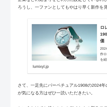
ろうし、一ファンとしてもやはり早く新作を
ロ
19
価
20
作ロ
を紹
スは
lumixyl.jp
さて、一足先にパーペチュアル1908の202
が気になる方はぜひ一読いただきたい。