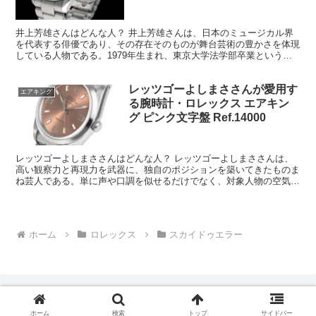
井上芳雄さんはどんな人？ 井上芳雄さんは、日本のミュージカル界
を代表する俳優であり、その存在そのものが舞台芸術の豊かさを体現
している人物である。1979年生まれ、東京大学法学部卒業という異
色の経歴を持ちながら、感性と知性の両方を武器に第一線...
レッツゴーよしまささんが愛用す
エアキング
る腕時計・ロレックス エアキン
グ ピンク文字盤 Ref.14000
レッツゴーよしまささんはどんな人？ レッツゴーよしまささんは、
高い観察力と再現力を武器に、独自のポジションを築いてきたものま
ね芸人である。単に声や口調を似せるだけでなく、対象人物の空気感
や細かな癖まで丁寧に拾い上げる姿勢が、多くの人の印象に...
ホーム
ロレックス
スカイドゥエラー
ホーム
検索
トップ
サイドバー