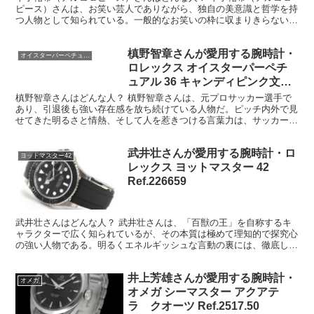
ピース）さんは、お笑い芸人でありながら、独自の美意識と哲学を持
つ人物として知られている。一般的なお笑いの枠に収まりきらない存
在感があり、「男らしさ」や「生き方」といったテーマを独...
槙野智章さんが愛用する腕時計・
オイスターパーペチュアル
ロレックス オイスターパーペチ
ュアル 36 キャンディピンク文字
盤 Ref.126000
槙野智章さんはどんな人？ 槙野智章さんは、元プロサッカー選手で
あり、引退後も強い存在感を放ち続けている人物だ。ピッチ内外で見
せてきた明るさと情熱、そして人を惹きつける言葉力は、サッカー選
手という枠を超えた魅力につながっている。 現役時代の槙...
武井壮さんが愛用する腕時計・ロ
ヨットマスター42
レックス ヨットマスター 42
Ref.226659
武井壮さんはどんな人？ 武井壮さんは、「百獣の王」を自称するキ
ャラクターで広く知られているが、その本質は極めて理知的で探究心
の強い人物である。明るくエネルギッシュな言動の裏には、徹底した
自己分析と努力の積み重ねがあり、単なるタレントやスポー...
井上芳雄さんが愛用する腕時計・
オメガ
オメガ シーマスター アクアテ
ラ クオーツ Ref.2517.50