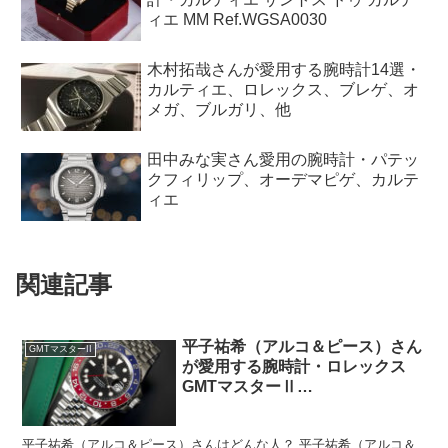
ィエ MM Ref.WGSA0030
木村拓哉さんが愛用する腕時計14選・
カルティエ、ロレックス、ブレゲ、オ
メガ、ブルガリ、他
田中みな実さん愛用の腕時計・パテッ
クフィリップ、オーデマピゲ、カルテ
ィエ
関連記事
平子祐希（アルコ＆ピース）さん
GMTマスターII
が愛用する腕時計・ロレックス
GMTマスターⅡ
Ref.126710BLRO
平子祐希（アルコ＆ピース）さんはどんな人？ 平子祐希（アルコ＆