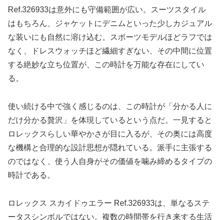
Ref.326933は意外にも守備範囲が広い。スーツスタイル
はもちろん、ジャケットにデニムといった少しカジュアル
な装いにも自然に溶け込む。スポーツモデルほどラフでは
なく、ドレスウォッチほど繊細すぎない、その中間に位置
する絶妙な立ち位置が、この時計を万能な存在にしてい
る。
使い続ける中で強く感じるのは、この時計が「分かる人に
だけ分かる贅沢」を体現しているという点だ。一見すると
ロレックスらしい華やかさが目に入るが、その奥には高度
な機構と合理的な設計思想が隠れている。派手に主張する
のではなく、使う人自身がその価値を噛み締めるタイプの
時計である。
ロレックス スカイドゥエラー Ref.326933は、単なるステ
ータスシンボルではない。複数の時間帯を行き来する生活