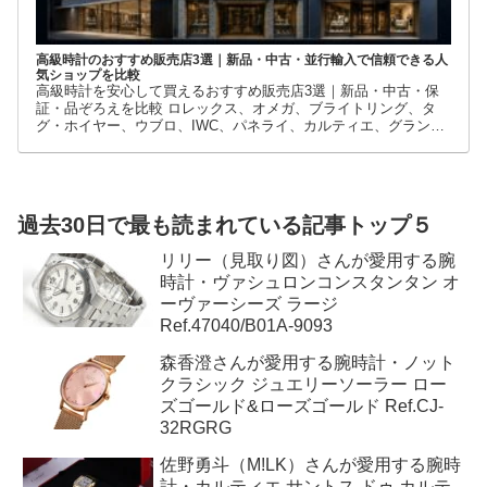
高級時計のおすすめ販売店3選｜新品・中古・並行輸入で信頼できる人
気ショップを比較
高級時計を安心して買えるおすすめ販売店3選｜新品・中古・保
証・品ぞろえを比較 ロレックス、オメガ、ブライトリング、タ
グ・ホイヤー、ウブロ、IWC、パネライ、カルティエ、グランド
セイコーなど、高級時計には数多くのブランドとモデルがありま
す。
過去30日で最も読まれている記事トップ５
リリー（見取り図）さんが愛用する腕
時計・ヴァシュロンコンスタンタン オ
ーヴァーシーズ ラージ
Ref.47040/B01A-9093
森香澄さんが愛用する腕時計・ノット
クラシック ジュエリーソーラー ロー
ズゴールド&ローズゴールド Ref.CJ-
32RGRG
佐野勇斗（M!LK）さんが愛用する腕時
計・カルティエ サントス ドゥ カルテ