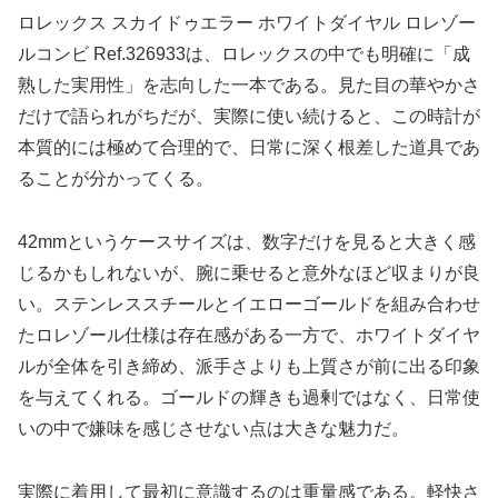
ロレックス スカイドゥエラー ホワイトダイヤル ロレゾー
ルコンビ Ref.326933は、ロレックスの中でも明確に「成
熟した実用性」を志向した一本である。見た目の華やかさ
だけで語られがちだが、実際に使い続けると、この時計が
本質的には極めて合理的で、日常に深く根差した道具であ
ることが分かってくる。
42mmというケースサイズは、数字だけを見ると大きく感
じるかもしれないが、腕に乗せると意外なほど収まりが良
い。ステンレススチールとイエローゴールドを組み合わせ
たロレゾール仕様は存在感がある一方で、ホワイトダイヤ
ルが全体を引き締め、派手さよりも上質さが前に出る印象
を与えてくれる。ゴールドの輝きも過剰ではなく、日常使
いの中で嫌味を感じさせない点は大きな魅力だ。
実際に着用して最初に意識するのは重量感である。軽快さ