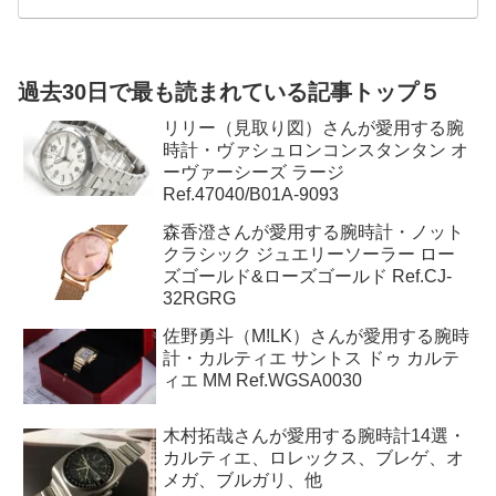
セイコーなど、高級時計には数多くのブランドとモデルがありま
す。
過去30日で最も読まれている記事トップ５
リリー（見取り図）さんが愛用する腕
時計・ヴァシュロンコンスタンタン オ
ーヴァーシーズ ラージ
Ref.47040/B01A-9093
森香澄さんが愛用する腕時計・ノット
クラシック ジュエリーソーラー ロー
ズゴールド&ローズゴールド Ref.CJ-
32RGRG
佐野勇斗（M!LK）さんが愛用する腕時
計・カルティエ サントス ドゥ カルテ
ィエ MM Ref.WGSA0030
木村拓哉さんが愛用する腕時計14選・
カルティエ、ロレックス、ブレゲ、オ
メガ、ブルガリ、他