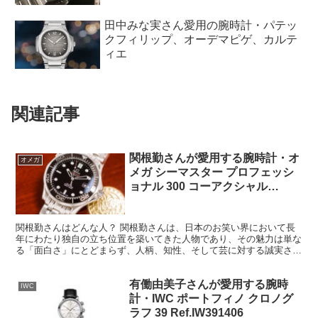
田中みな実さん愛用の腕時計・パテッ
クフィリップ、オーデマピゲ、カルテ
ィエ
関連記事
関根勤さんが愛用する腕時計・オ
オメガ
メガ シーマスター プロフェッシ
ョナル 300 コーアクシャル
Ref.212.30.41.20.01.003
関根勤さんはどんな人？ 関根勤さんは、日本のお笑い界において長
年にわたり独自の立ち位置を築いてきた人物であり、その魅力は単な
る「面白さ」にとどまらず、人柄、知性、そして芸に対する誠実さに
支えられている。 まず特筆すべきは、関根勤さんの笑いが...
有働由美子さんが愛用する腕時
IWC
計・IWC ポートフィノ クロノグ
ラフ 39 Ref.IW391406