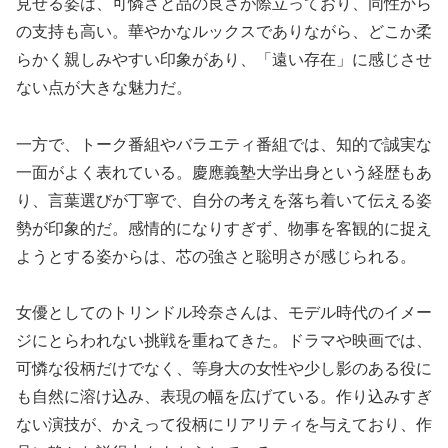
見せる姿は、可憐さと品の良さが際立っており、同性から
の支持も高い。華やかなルックスでありながら、どこか柔
らかく親しみやすい印象があり、「遠い存在」に感じさせ
ない点が大きな魅力だ。
一方で、トーク番組やバラエティ番組では、知的で誠実な
一面がよく表れている。慶應義塾大学出身という経歴もあ
り、言葉選びが丁寧で、自分の考えを落ち着いて伝える姿
勢が印象的だ。感情的になりすぎず、物事を客観的に捉え
ようとする姿からは、芯の強さと聡明さが感じられる。
女優としてのトリンドル玲奈さんは、モデル時代のイメー
ジにとらわれない挑戦を重ねてきた。ドラマや映画では、
可憐な役柄だけでなく、等身大の女性や少し影のある役に
も自然に溶け込み、表現の幅を広げている。作り込みすぎ
ない演技が、かえって役柄にリアリティを与えており、作