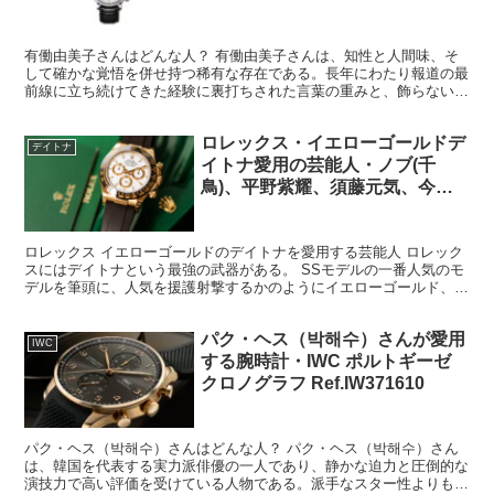
有働由美子さんはどんな人？ 有働由美子さんは、知性と人間味、そ
して確かな覚悟を併せ持つ稀有な存在である。長年にわたり報道の最
前線に立ち続けてきた経験に裏打ちされた言葉の重みと、飾らない人
柄が、多くの人から信頼と共感を集めてきた理由だ。 まず...
ロレックス・イエローゴールドデ
デイトナ
イトナ愛用の芸能人・ノブ(千
鳥)、平野紫耀、須藤元気、今市
隆二、白濱亜嵐、岩城滉一
ロレックス イエローゴールドのデイトナを愛用する芸能人 ロレック
スにはデイトナという最強の武器がある。 SSモデルの一番人気のモ
デルを筆頭に、人気を援護射撃するかのようにイエローゴールド、エ
バーローズゴールド、ホワイトゴールドなどの素材でい...
パク・ヘス（박해수）さんが愛用
IWC
する腕時計・IWC ポルトギーゼ
クロノグラフ Ref.IW371610
パク・ヘス（박해수）さんはどんな人？ パク・ヘス（박해수）さん
は、韓国を代表する実力派俳優の一人であり、静かな迫力と圧倒的な
演技力で高い評価を受けている人物である。派手なスター性よりも、