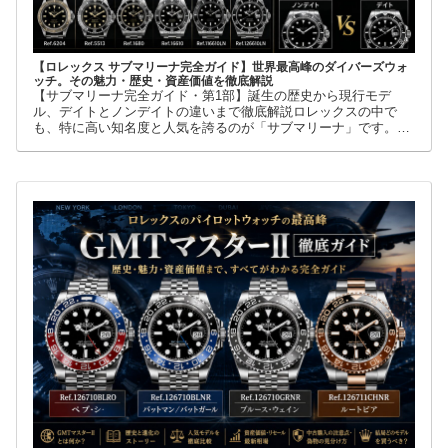
【ロレックス サブマリーナ完全ガイド】世界最高峰のダイバーズウォ
ッチ。その魅力・歴史・資産価値を徹底解説
【サブマリーナ完全ガイド・第1部】誕生の歴史から現行モデ
ル、デイトとノンデイトの違いまで徹底解説ロレックスの中で
も、特に高い知名度と人気を誇るのが「サブマリーナ」です。高
級腕時計に詳しくない人でも、黒い文字盤、回転ベゼル、力強い
ブレスレット