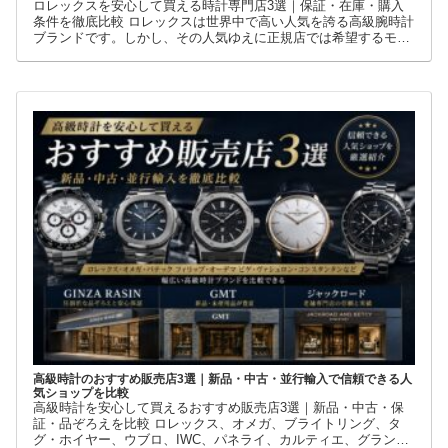
ロレックスを安心して買える時計専門店3選｜保証・在庫・購入
条件を徹底比較 ロレックスは世界中で高い人気を誇る高級腕時計
ブランドです。しかし、その人気ゆえに正規店では希望するモデ
ルを購入できないケースも少なくありません。 そこで多くの方が
利用しているのが、新品・中古・並行輸入品を取り扱う時計専門
店です。
高級時計のおすすめ販売店3選｜新品・中古・並行輸入で信頼できる人
気ショップを比較
高級時計を安心して買えるおすすめ販売店3選｜新品・中古・保
証・品ぞろえを比較 ロレックス、オメガ、ブライトリング、タ
グ・ホイヤー、ウブロ、IWC、パネライ、カルティエ、グランド