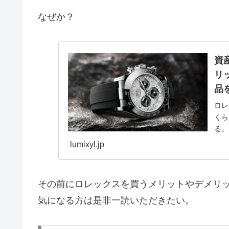
なぜか？
資
リ
品
ロレ
くら
る。
るく
lumixyl.jp
ブラ
その前にロレックスを買うメリットやデメリ
気になる方は是非一読いただきたい。