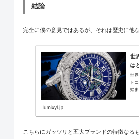
結論
完全に僕の意見ではあるが、それは歴史に他
世
は
世界
トニ
始ま
ーヴ
lumixyl.jp
こちらにガッツリと五大ブランドの特徴なる