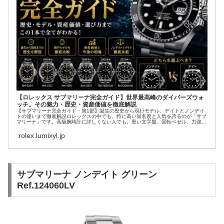
【ロレックス サブマリーナ完全ガイド】世界最高峰のダイバーズウォ
ッチ。その魅力・歴史・資産価値を徹底解説
【サブマリーナ完全ガイド・第1部】誕生の歴史から現行モデル、デイトとノンデイ
トの違いまで徹底解説ロレックスの中でも、特に高い知名度と人気を誇るのが「サブ
マリーナ」です。高級腕時計に詳しくない人でも、黒い文字盤、回転ベゼル、力強い
ブレスレット...
rolex.lumixyl.jp
サブマリーナ ノンデイト グリーン
Ref.124060LV