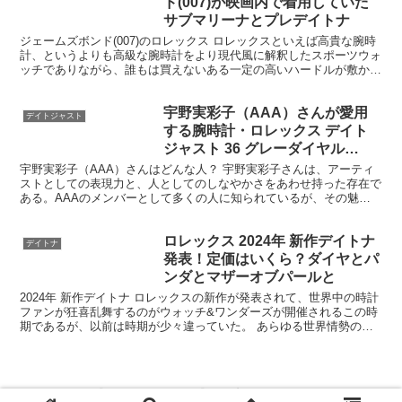
ド(007)が映画内で着用していた
サブマリーナとプレデイトナ
ジェームズボンド(007)のロレックス ロレックスといえば高貴な腕時
計、というよりも高級な腕時計をより現代風に解釈したスポーツウォ
ッチでありながら、誰もは買えないある一定の高いハードルが敷かれ
た質実剛健な小型精密機械といった感じ。 と感じる...
宇野実彩子（AAA）さんが愛用
デイトジャスト
する腕時計・ロレックス デイト
ジャスト 36 グレーダイヤル
Ref.126231
宇野実彩子（AAA）さんはどんな人？ 宇野実彩子さんは、アーティ
ストとしての表現力と、人としてのしなやかさをあわせ持った存在で
ある。AAAのメンバーとして多くの人に知られているが、その魅力
は単に「歌って踊れる人」という枠には収まらない。長い...
ロレックス 2024年 新作デイトナ
デイトナ
発表！定価はいくら？ダイヤとパ
ンダとマザーオブパールと
2024年 新作デイトナ ロレックスの新作が発表されて、世界中の時計
ファンが狂喜乱舞するのがウォッチ&ワンダーズが開催されるこの時
期であるが、以前は時期が少々違っていた。 あらゆる世界情勢の影
響で世界の時計見本市の場が変化してきている。 ウ...
ホーム
ロレックス
サブマリーナ