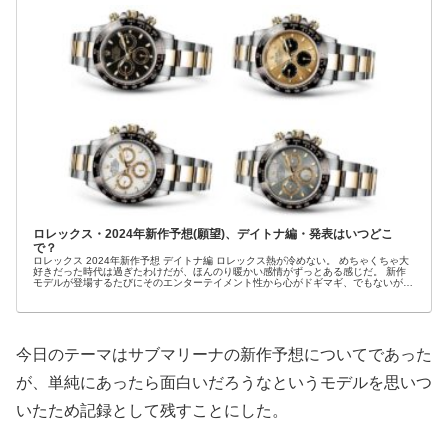
ロレックス・2024年新作予想(願望)、デイトナ編・発表はいつどこ
で？
ロレックス 2024年新作予想 デイトナ編 ロレックス熱が冷めない。 めちゃくちゃ大
好きだった時代は過ぎたわけだが、ほんのり暖かい感情がずっとある感じだ。 新作
モデルが登場するたびにそのエンターテイメント性から心がドギマギ、でもないが、
今回...
今日のテーマはサブマリーナの新作予想についてであった
が、単純にあったら面白いだろうなというモデルを思いつ
いたため記録として残すことにした。