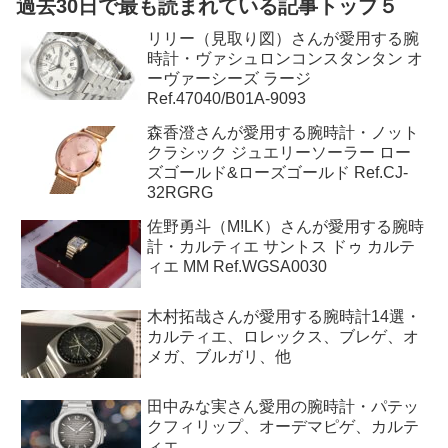
過去30日で最も読まれている記事トップ５
リリー（見取り図）さんが愛用する腕
時計・ヴァシュロンコンスタンタン オ
ーヴァーシーズ ラージ
Ref.47040/B01A-9093
森香澄さんが愛用する腕時計・ノット
クラシック ジュエリーソーラー ロー
ズゴールド&ローズゴールド Ref.CJ-
32RGRG
佐野勇斗（M!LK）さんが愛用する腕時
計・カルティエ サントス ドゥ カルテ
ィエ MM Ref.WGSA0030
木村拓哉さんが愛用する腕時計14選・
カルティエ、ロレックス、ブレゲ、オ
メガ、ブルガリ、他
田中みな実さん愛用の腕時計・パテッ
クフィリップ、オーデマピゲ、カルテ
ィエ