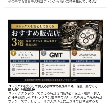
その中でも世界中の時計ファンから高い支持を集めているのが
GMTマスターIIです。赤青ベゼルの「ペプシ」、黒青ベゼルの
ロレックスを安心して買えるおすすめ販売店３選｜保証・品ぞろえ・
購入条件を徹底比較
ロレックスを安心して買える時計専門店3選｜保証・在庫・購入
条件を徹底比較 ロレックスは世界中で高い人気を誇る高級腕時計
ブランドです。しかし、その人気ゆえに正規店では希望するモデ
ルを購入できないケースも少なくありません。 そこで多くの方が
利用しているのが、新品・中古・並行輸入品を取り扱う時計専門