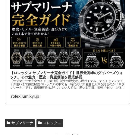
【ロレックス サブマリーナ完全ガイド】世界最高峰のダイバーズウォ
ッチ。その魅力・歴史・資産価値を徹底解説
【サブマリーナ完全ガイド・第1部】誕生の歴史から現行モデル、デイトとノンデイ
トの違いまで徹底解説ロレックスの中でも、特に高い知名度と人気を誇るのが「サブ
マリーナ」です。高級腕時計に詳しくない人でも、黒い文字盤、回転ベゼル、力強い
ブレスレット...
rolex.lumixyl.jp
サブマリーナ
ロレックス