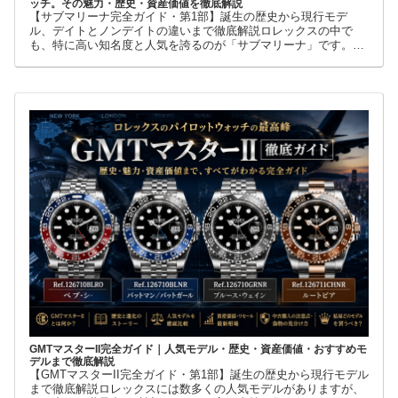
ッチ。その魅力・歴史・資産価値を徹底解説
【サブマリーナ完全ガイド・第1部】誕生の歴史から現行モデ
ル、デイトとノンデイトの違いまで徹底解説ロレックスの中で
も、特に高い知名度と人気を誇るのが「サブマリーナ」です。高
級腕時計に詳しくない人でも、黒い文字盤、回転ベゼル、力強い
ブレスレット
GMTマスターII完全ガイド｜人気モデル・歴史・資産価値・おすすめモ
デルまで徹底解説
【GMTマスターII完全ガイド・第1部】誕生の歴史から現行モデル
まで徹底解説ロレックスには数多くの人気モデルがありますが、