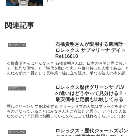
関連記事
石橋貴明さんが愛用する腕時計・
サブマリーナ
ロレックス サブマリーナ デイト
Ref.16610
石橋貴明さんはどんな人？ 石橋貴明さんは、日本のお笑い界におい
て「強烈な個性」と「時代を動かす力」を併せ持った人物である。と
んねるずの一員として長年第一線に立ち続け、単なる芸人の枠を超え
た存在感を放ってきた。 最大の特徴は、圧倒的なエネルギ...
ロレックス歴代グリーンサブLV
サブマリーナ
の違いはどうやって見分ける？・
最安価格と定価も比較してみる
歴代グリーンサブを比較する グリーンサブの人気はブラックを凌ぐ
ものとなっていることはみなさんもご存知だと思う。 どうして人気
なのかという分析は前回しているのでここで触れるくらいにしておこ
うと思うが、端的にいうと、完全なグリーンベゼルが他モデ...
ロレックス・歴代ジェームズボン
サブマリーナ