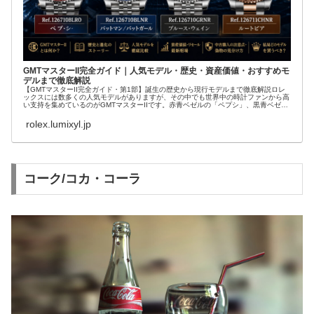
GMTマスターII完全ガイド｜人気モデル・歴史・資産価値・おすすめモ
デルまで徹底解説
【GMTマスターII完全ガイド・第1部】誕生の歴史から現行モデルまで徹底解説ロレ
ックスには数多くの人気モデルがありますが、その中でも世界中の時計ファンから高
い支持を集めているのがGMTマスターIIです。赤青ベゼルの「ペプシ」、黒青ベゼル
の「...
rolex.lumixyl.jp
コーク/コカ・コーラ