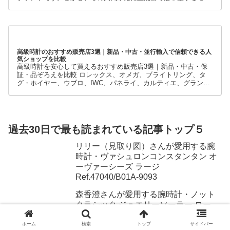
ルを購入できないケースも少なくありません。 そこで多くの方が
利用しているのが、新品・中古・並行輸入品を取り扱う時計専門
店です。
高級時計のおすすめ販売店3選｜新品・中古・並行輸入で信頼できる人
気ショップを比較
高級時計を安心して買えるおすすめ販売店3選｜新品・中古・保
証・品ぞろえを比較 ロレックス、オメガ、ブライトリング、タ
グ・ホイヤー、ウブロ、IWC、パネライ、カルティエ、グランド
セイコーなど、高級時計には数多くのブランドとモデルがありま
す。
過去30日で最も読まれている記事トップ５
リリー（見取り図）さんが愛用する腕
時計・ヴァシュロンコンスタンタン オ
ーヴァーシーズ ラージ
Ref.47040/B01A-9093
森香澄さんが愛用する腕時計・ノット
クラシック ジュエリーソーラー ロー
ズゴールド&ローズゴールド Ref.CJ-
32RGRG
ホーム
検索
トップ
サイドバー