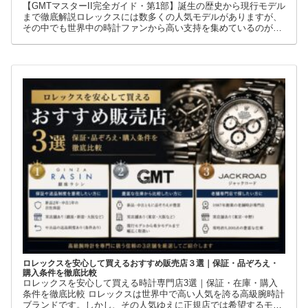
【GMTマスターII完全ガイド・第1部】誕生の歴史から現行モデル
まで徹底解説ロレックスには数多くの人気モデルがありますが、
その中でも世界中の時計ファンから高い支持を集めているのが
GMTマスターIIです。赤青ベゼルの「ペプシ」、黒青ベゼルの
ロレックスを安心して買えるおすすめ販売店３選｜保証・品ぞろえ・
購入条件を徹底比較
ロレックスを安心して買える時計専門店3選｜保証・在庫・購入
条件を徹底比較 ロレックスは世界中で高い人気を誇る高級腕時計
ブランドです。しかし、その人気ゆえに正規店では希望するモデ