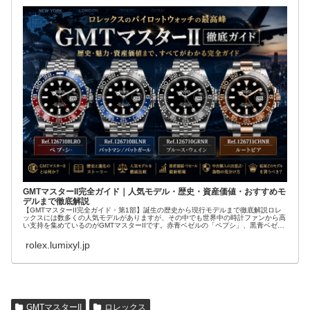
GMTマスターII完全ガイド｜人気モデル・歴史・資産価値・おすすめモ
デルまで徹底解説
【GMTマスターII完全ガイド・第1部】誕生の歴史から現行モデルまで徹底解説ロレ
ックスには数多くの人気モデルがありますが、その中でも世界中の時計ファンから高
い支持を集めているのがGMTマスターIIです。赤青ベゼルの「ペプシ」、黒青ベゼル
の「...
rolex.lumixyl.jp
GMTマスターII
ロレックス