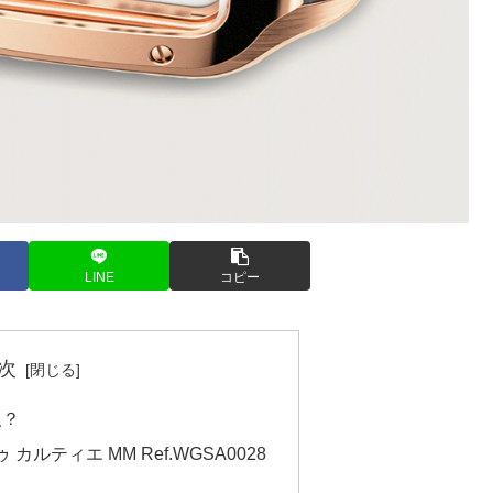
LINE
コピー
次
人？
カルティエ MM Ref.WGSA0028