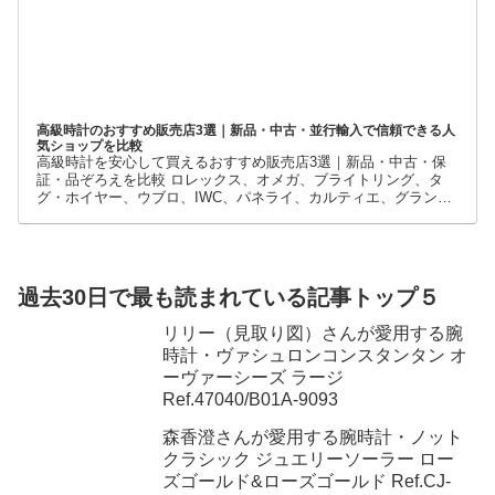
高級時計のおすすめ販売店3選｜新品・中古・並行輸入で信頼できる人
気ショップを比較
高級時計を安心して買えるおすすめ販売店3選｜新品・中古・保
証・品ぞろえを比較 ロレックス、オメガ、ブライトリング、タ
グ・ホイヤー、ウブロ、IWC、パネライ、カルティエ、グランド
セイコーなど、高級時計には数多くのブランドとモデルがありま
す。
過去30日で最も読まれている記事トップ５
リリー（見取り図）さんが愛用する腕
時計・ヴァシュロンコンスタンタン オ
ーヴァーシーズ ラージ
Ref.47040/B01A-9093
森香澄さんが愛用する腕時計・ノット
クラシック ジュエリーソーラー ロー
ズゴールド&ローズゴールド Ref.CJ-