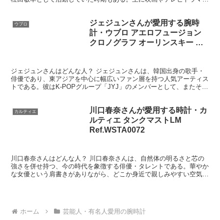
特にVシネマ（ビデオシネマ）や任侠もの映画・作品...
ジェジュンさんが愛用する腕時
ウブロ
計・ウブロ アエロフュージョン
クロノグラフ オーリンスキー ホ
ワイトセラミック
Ref.525.HI.0170.RW.ORL21
ジェジュンさんはどんな人？ ジェジュンさんは、韓国出身の歌手・
俳優であり、東アジアを中心に幅広いファン層を持つ人気アーティス
トである。彼はK-POPグループ「JYJ」のメンバーとして、またその
前身である「東方神起」の一員としても活動し、デビ...
川口春奈さんが愛用する時計・カ
カルティエ
ルティエ タンクマストLM
Ref.WSTA0072
川口春奈さんはどんな人？ 川口春奈さんは、自然体の明るさと芯の
強さを併せ持つ、今の時代を象徴する俳優・タレントである。華やか
な女優という肩書きがありながら、どこか身近で親しみやすい空気を
まとっている点が最大の魅力だ。 彼女の特徴は、飾らない...
ホーム
芸能人・有名人愛用の腕時計