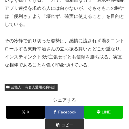
いなく操作できる。一方で、高精細なカラー表示や多機能
アプリ連携を求める人には向かないが、そもそもこの時計
は「便利さ」より「壊れず、確実に使えること」を目的と
している。
その冷静で割り切った姿勢は、感情に流されず場をコント
ロールする東野幸治さんの立ち振る舞いとどこか重なり、
インスティンクト3が主張せずとも信頼を勝ち取る、実直
な相棒であることを強く印象づけている。
芸能人・有名人愛用の腕時計
シェアする
X
Facebook
LINE
コピー