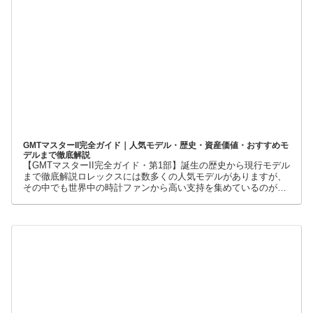
GMTマスターII完全ガイド｜人気モデル・歴史・資産価値・おすすめモ
デルまで徹底解説
【GMTマスターII完全ガイド・第1部】誕生の歴史から現行モデル
まで徹底解説ロレックスには数多くの人気モデルがありますが、
その中でも世界中の時計ファンから高い支持を集めているのが
GMTマスターIIです。赤青ベゼルの「ペプシ」、黒青ベゼルの