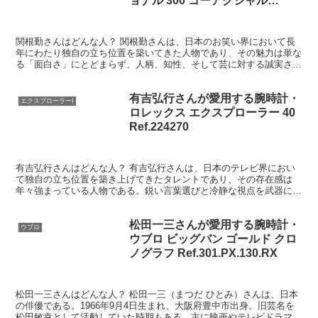
ョナル 300 コーアクシャル
Ref.212.30.41.20.01.003
関根勤さんはどんな人？ 関根勤さんは、日本のお笑い界において長
年にわたり独自の立ち位置を築いてきた人物であり、その魅力は単な
る「面白さ」にとどまらず、人柄、知性、そして芸に対する誠実さに
支えられている。 まず特筆すべきは、関根勤さんの笑いが...
有吉弘行さんが愛用する腕時計・
エクスプローラーI
ロレックス エクスプローラー 40
Ref.224270
有吉弘行さんはどんな人？ 有吉弘行さんは、日本のテレビ界におい
て独自の立ち位置を築き上げてきたタレントであり、その存在感は
年々強まっている人物である。鋭い言葉選びと冷静な視点を武器にし
ながらも、単なる毒舌キャラクターにとどまらず、現在では司...
松田一三さんが愛用する腕時計・
ウブロ
ウブロ ビッグバン ゴールド クロ
ノグラフ Ref.301.PX.130.RX
松田一三さんはどんな人？ 松田一三（まつだ ひとみ）さんは、日本
の俳優である。1966年9月4日生まれ、大阪府豊中市出身。旧芸名を
松田敏幸として活動していた時期もある。主に映画やテレビドラマ、