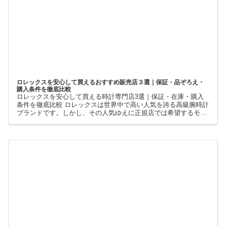
ロレックスを安心して買えるおすすめ販売店３選｜保証・品ぞろえ・
購入条件を徹底比較
ロレックスを安心して買える時計専門店3選｜保証・在庫・購入
条件を徹底比較 ロレックスは世界中で高い人気を誇る高級腕時計
ブランドです。しかし、その人気ゆえに正規店では希望するモデ
ルを購入できないケースも少なくありません。 そこで多くの方が
利用しているのが、新品・中古・並行輸入品を取り扱う時計専門
店です。