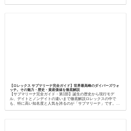
も珍しくありません。
【ロレックス サブマリーナ完全ガイド】世界最高峰のダイバーズウォ
ッチ。その魅力・歴史・資産価値を徹底解説
【サブマリーナ完全ガイド・第1部】誕生の歴史から現行モデ
ル、デイトとノンデイトの違いまで徹底解説ロレックスの中で
も、特に高い知名度と人気を誇るのが「サブマリーナ」です。高
級腕時計に詳しくない人でも、黒い文字盤、回転ベゼル、力強い
ブレスレット