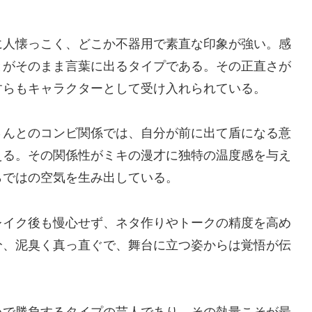
に人懐っこく、どこか不器用で素直な印象が強い。感
とがそのまま言葉に出るタイプである。その正直さが
すらもキャラクターとして受け入れられている。
さんとのコンビ関係では、自分が前に出て盾になる意
える。その関係性がミキの漫才に独特の温度感を与え
らではの空気を生み出している。
レイク後も慢心せず、ネタ作りやトークの精度を高め
分、泥臭く真っ直ぐで、舞台に立つ姿からは覚悟が伝
いで勝負するタイプの芸人であり、その熱量こそが最