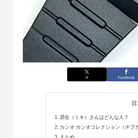
X
Facebook
目
昴生（ミキ）さんはどんな人？
カシオ カシオコレクション（チプカシ）
まとめ