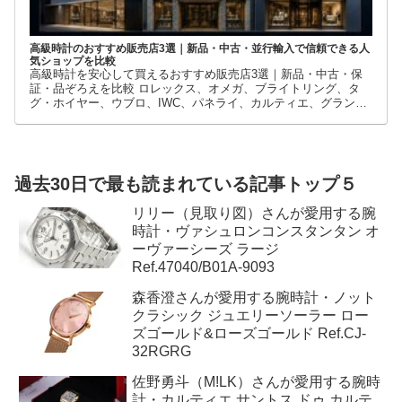
高級時計のおすすめ販売店3選｜新品・中古・並行輸入で信頼できる人
気ショップを比較
高級時計を安心して買えるおすすめ販売店3選｜新品・中古・保
証・品ぞろえを比較 ロレックス、オメガ、ブライトリング、タ
グ・ホイヤー、ウブロ、IWC、パネライ、カルティエ、グランド
セイコーなど、高級時計には数多くのブランドとモデルがありま
す。
過去30日で最も読まれている記事トップ５
リリー（見取り図）さんが愛用する腕
時計・ヴァシュロンコンスタンタン オ
ーヴァーシーズ ラージ
Ref.47040/B01A-9093
森香澄さんが愛用する腕時計・ノット
クラシック ジュエリーソーラー ロー
ズゴールド&ローズゴールド Ref.CJ-
32RGRG
佐野勇斗（M!LK）さんが愛用する腕時
計・カルティエ サントス ドゥ カルテ