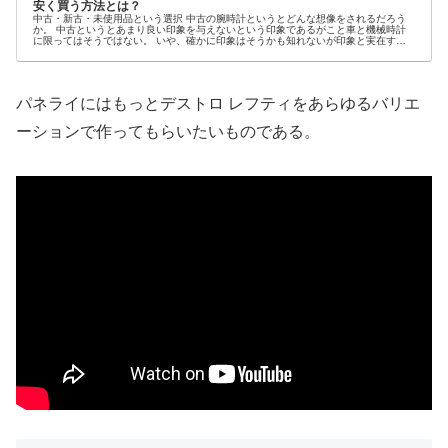
安く買う方法とは？
中古・新古・未使用品という選択 中古の腕時計というとどんな想像をされるだろう
か。 中古というとあまり良い印象を与えないという印象であるがこと車と機械時計
に限ってはそうではない。 いや、確かに印象はそうかも知れないが印象と実在する
現実ではまた...
パネライにはもっとデストロ レフティをあらゆるバリエ
ーションで作ってもらいたいものである。