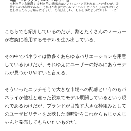
時計・ロレックス、IWC、パネライ他
左利き用？右腕用？ 左利き用の腕時計はレフトハンドと言われることが多いが、装
着するのは右腕である。 それは左利きだからレフトハンドというんじゃないの？と
思われるだろうが確かにそうだ。 それは正しい。 しかし僕のようにストレートに言
ってくれた...
こちらでも紹介しているのだが、割とたくさんのメーカー
が右腕に着用するモデルを生み出している。
その中でパネライは数多くあらゆるバリエーションを用意
しているわけだが、それゆえにユーザーの好みにあうモデ
ルが見つかりやすいと言える。
そういったニッチそうで大きな市場への配慮というのもパ
ネライが他社と違った視線でモデル展開しているという現
れであるわけだが、ブランドが目指す大きな枠組みとして
のユーザビリティを反映した腕時計をこれからもじゃんじ
ゃんと発売してもらいたいものだ。