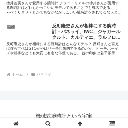
ロレックス、ジャガールクルト、
徳井義実さんが愛用する腕時計 チュートリアルの徳井さんが愛用す
る腕時計はどれもかっこいいモデルであることでも有名である。 し
ベル＆ロス、他
ゃべくり００７とかでもなかなかっこいい腕時計をされてるなぁと見
かけることがあるが、ここではどんな腕時計をお持ちなのか...
反町隆史さんが相棒にする腕時
IWC
計・パネライ、IWC、ジャガール
クルト、カルティエ、ラルフロー
レン、カシオ
反町隆史さんが相棒にする腕時計はどんなモデル？ 反町さんと言え
ば僕ら世代はGTOがやはり一番印象的であるのだが、ビーチボーイ
ズや相棒などでも大変に有名な俳優である。 昔の印象は若干派手な
感じであったのだが、今ではダンディでイケおじで、あらゆ...
ホーム
パネライ
機械式腕時計という宇宙
© 2024-2026 機械式腕時計という宇宙.