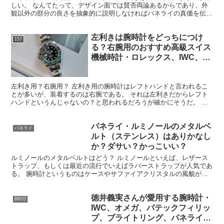
しい。 なんてたって、デザイン面では賛否両論あるからであり、外
観以外の部分の良さを抽象的に説明しなければパネライの真価を伝え
られないという点がある。 ハマる人にはどハマりす...
左利きは腕時計をどっちにつけ
157
る？右腕用のおすすめ高級スイス
機械時計・ロレックス、IWC、パ
ネライ他
左利き用？右腕用？ 左利き用の腕時計はレフトハンドと言われるこ
とが多いが、装着するのは右腕である。 それは左利きだからレフト
ハンドというんじゃないの？と思われるだろうが確かにそうだ。 そ
れは正しい。 しかし僕のようにストレートに言ってくれた...
パネライ・ルミノールのメタルベ
パネライ
ルト（ステンレス）はありかなし
か？ダサい？かっこいい？
ルミノールのメタルベルトはどう？ ルミノールといえば、レザース
トラップ、もしくは最近の流行でいえばラバーストラップが人気であ
る。 腕時計というものはケースやサファイアクリスタルの風貌が保
護する文字盤、いわゆる顔全体もそうだが、ブレスレットや...
徳井義実さんが愛用する腕時計・
BR03
IWC、オメガ、パテックフィリッ
プ、ブライトリング、パネライ、