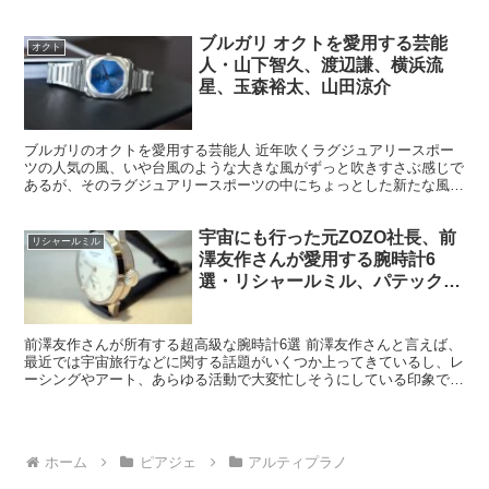
アイドルをテレビやSNSで拝めることはなかったことだろ...
ブルガリ オクトを愛用する芸能
オクト
人・山下智久、渡辺謙、横浜流
星、玉森裕太、山田涼介
ブルガリのオクトを愛用する芸能人 近年吹くラグジュアリースポー
ツの人気の風、いや台風のような大きな風がずっと吹きすさぶ感じで
あるが、そのラグジュアリースポーツの中にちょっとした新たな風を
巻き起こしているのがブルガリのオクトなのである。 とい...
宇宙にも行った元ZOZO社長、前
リシャールミル
澤友作さんが愛用する腕時計6
選・リシャールミル、パテックフ
ィリップ
前澤友作さんが所有する超高級な腕時計6選 前澤友作さんと言えば、
最近では宇宙旅行などに関する話題がいくつか上ってきているし、レ
ーシングやアート、あらゆる活動で大変忙しそうにしている印象であ
る。 日本でも指折りの大富豪であり、まさに時代の寵児...
ホーム
ピアジェ
アルティプラノ