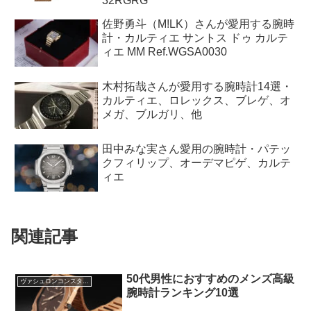
32RGRG
佐野勇斗（M!LK）さんが愛用する腕時
計・カルティエ サントス ドゥ カルテ
ィエ MM Ref.WGSA0030
木村拓哉さんが愛用する腕時計14選・
カルティエ、ロレックス、ブレゲ、オ
メガ、ブルガリ、他
田中みな実さん愛用の腕時計・パテッ
クフィリップ、オーデマピゲ、カルテ
ィエ
関連記事
50代男性におすすめのメンズ高級
ヴァシュロンコンスタンタン
腕時計ランキング10選