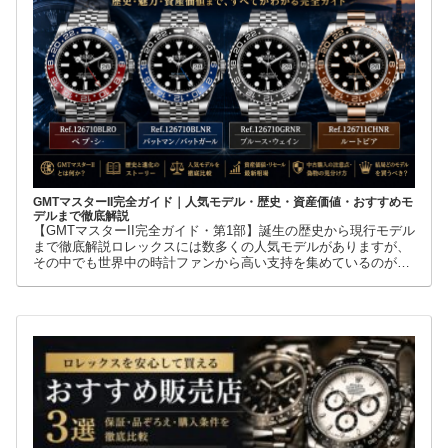
GMTマスターII完全ガイド｜人気モデル・歴史・資産価値・おすすめモ
デルまで徹底解説
【GMTマスターII完全ガイド・第1部】誕生の歴史から現行モデル
まで徹底解説ロレックスには数多くの人気モデルがありますが、
その中でも世界中の時計ファンから高い支持を集めているのが
GMTマスターIIです。赤青ベゼルの「ペプシ」、黒青ベゼルの