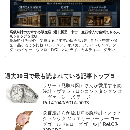
高級時計のおすすめ販売店3選｜新品・中古・並行輸入で信頼できる人
気ショップを比較
高級時計を安心して買えるおすすめ販売店3選｜新品・中古・保
証・品ぞろえを比較 ロレックス、オメガ、ブライトリング、タ
グ・ホイヤー、ウブロ、IWC、パネライ、カルティエ、グランド
セイコーなど、高級時計には数多くのブランドとモデルがありま
す。
過去30日で最も読まれている記事トップ５
リリー（見取り図）さんが愛用する腕
時計・ヴァシュロンコンスタンタン オ
ーヴァーシーズ ラージ
Ref.47040/B01A-9093
森香澄さんが愛用する腕時計・ノット
クラシック ジュエリーソーラー ロー
ズゴールド&ローズゴールド Ref.CJ-