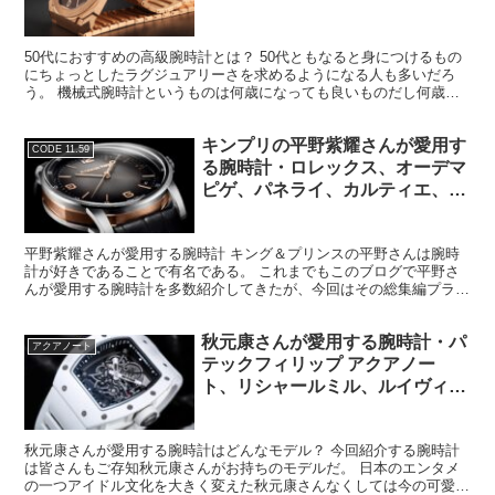
50代におすすめの高級腕時計とは？ 50代ともなると身につけるもの
にちょっとしたラグジュアリーさを求めるようになる人も多いだろ
う。 機械式腕時計というものは何歳になっても良いものだし何歳に
なってもどんな腕時計をしても基本的には良いものだと僕...
キンプリの平野紫耀さんが愛用す
CODE 11.59
る腕時計・ロレックス、オーデマ
ピゲ、パネライ、カルティエ、ジ
ャガールクルト、IWC、フランク
ミュラー、他
平野紫耀さんが愛用する腕時計 キング＆プリンスの平野さんは腕時
計が好きであることで有名である。 これまでもこのブログで平野さ
んが愛用する腕時計を多数紹介してきたが、今回はその総集編プラス
アルファのような感じだ。 これまで紹介してきたモデルに...
秋元康さんが愛用する腕時計・パ
アクアノート
テックフィリップ アクアノー
ト、リシャールミル、ルイヴィト
ン タンブール
秋元康さんが愛用する腕時計はどんなモデル？ 今回紹介する腕時計
は皆さんもご存知秋元康さんがお持ちのモデルだ。 日本のエンタメ
の一つアイドル文化を大きく変えた秋元康さんなくしては今の可愛い